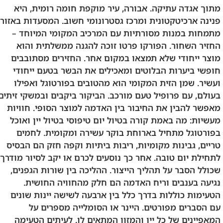
מתוך אגדה עתיקה. אבורה, עיר מוקפת חומה רומית, היא
פנינה ארכיטקטונית ומרכז גסטרונומי חשוב. המסעדות באזור
מתמחות במנות מסורתיות עם המרכיב המקומי המיוחד –
החזיר השחור. הפורקו פרטו זוכה להגנה ממשלתית והוא
מוצר ייחודי שלא תמצאו במקום אחר. החזירים מסתובבים
חופשי ביערות הבלוטים ומאכילים את הבשר בטעם ייחודי
ועשיר. שמן הזית המקומי הוא מהטובים בפורטוגל ואפילו
בעולם, עם פרופיל טעם מורכב. הביקור ביקבים ובמשקי זיתים
מאפשר להבין את החיבור בין האדמה למוצר הסופי. חוויות
מעשיות: מה באמת קורה בטיול יום טיפוסי בטיול יין ואוכל
בפורטוגל מתחיל בארוחת בוקר עשירה ומקומית. לחמים
טריים, גבינות מקומיות, ריבות ביתיות וקפה חזק הם הבסיס
לתחילת יום טובה. אחר כך נוסעים לכרם או יקב לסיור מודרך
שכולל הסבר על תהליך הייצור. ההליכה בין שורות הגפנים,
נגיעה בענבים וריח האדמה הם חלק מהחוויה החושית.
הטעימות כוללות בדרך כלל בין ארבעה לשישה יינות שונים
עם הסברים מפורטים. היינר או הסומלייה מספרים על
המאפיינים של כל יין והמזון המתאים לו. לעיתים הטעימה