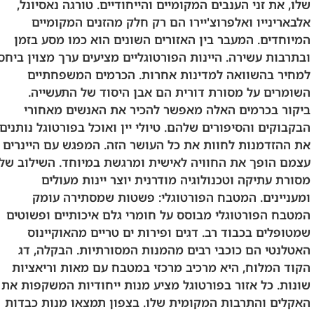
שלו, את זני הענבים המקומיים והייחודיים. טורגה נאסיונל,
אלבארינייו ואלפרוצ'יירו הם רק חלק מהזנים המקומיים
המיוחדים. המעבר בין האזורים השונים הוא כמו מסע בזמן
ובתרבות עשירה. היינות הפורטוגליים מציעים ערך מצוין ביחס
למחיר בהשוואה למדינות אחרות. הכרמים המשפחתיים
השומרים על מסורת דורית הם אבן היסוד של התעשייה.
ביקור בכרמים האלה מאפשר להכיר את האנשים מאחורי
הבקבוקים והסיפורים שלהם. טיולי יין ואוכל בפורטוגל נותנים
את ההזדמנות לחוות את כל העושר הזה. המפגש עם היינרים
עצמם הופך את החוויה לאישית ומרגשת במיוחד. השילוב של
מסורת עתיקה וטכנולוגיה מודרנית יוצר יינות מעולים
ומעניינים. המטבח הפורטוגלי: פשטות שמסתירה עומק
המטבח הפורטוגלי מבוסס על חומרי גלם איכותיים ופשוטים
שמטופלים בכבוד רב. דגים ופירות ים טריים מהאוקיינוס
האטלנטי הם כוכבי רבים מהמנות המסורתיות. הבקלה, דג
הקוד המלוח, היא מרכיב מרכזי במטבח עם מאות וריאציות
שונות. כל אזור בפורטוגל מציע מנות ייחודיות המשקפות את
האקלים והתרבות המקומית שלו. בצפון תמצאו מנות כבדות