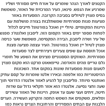
הקטנים לאורך הנהר שומרים על אורח חיים מסורתי ושליו
שמרגיע את הנפש. פינאו, העיר המרכזית של האזור, משמשת
בסיס מצוין לטיולים בסביבה הקרובה. המסעדות באזור
מציעות מנות מסורתיות שמשתלבות בצורה מושלמת עם
היינות המקומיים. טיולי יין ואוכל בפורטוגל חייבים לכלול
לפחות מספר ימים באזור הקסום הזה. ליסבון ואלנטז'ו: מפגש
של עיר ושדה ליסבון, הבירה המקסימה, משמשת שער כניסה
מצוין לטיול יין ואוכל בפורטוגל. העיר עצמה מציעה סצנת
אוכל תוססת עם שפים צעירים ויצירתיים לצד מסעדות
מסורתיות. השווקים הססגוניים מציגים את השפע של חומרי
גלם טריים מהים והאדמה. טיימאאוט מרקט הוא מקום מצוין
לטעום מנות ממסעדות שונות במקום אחד. השכונות
ההיסטוריות כמו אלפמה ובאירו אלטו שומרות על קסם עתיק
ואותנטי מיוחד. מליסבון קל להגיע לאזור אלנטז'ו הדרומי תוך
שעה וחצי נסיעה. אלנטז'ו הוא אזור חקלאי גדול עם שדות
חיטה, זיתים ועצי שעם עד אופק. היינות של האזור עשירים
ומלאים, משקפים את השמש החמה והקרקע העשירה. הערים
הלבנות עם הבתים המסוידים והרחובות הצרים נראות כמו