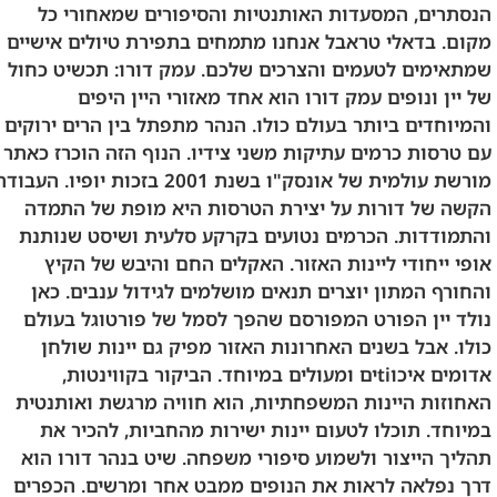
הנסתרים, המסעדות האותנטיות והסיפורים שמאחורי כל
מקום. בדאלי טראבל אנחנו מתמחים בתפירת טיולים אישיים
שמתאימים לטעמים והצרכים שלכם. עמק דורו: תכשיט כחול
של יין ונופים עמק דורו הוא אחד מאזורי היין היפים
והמיוחדים ביותר בעולם כולו. הנהר מתפתל בין הרים ירוקים
עם טרסות כרמים עתיקות משני צידיו. הנוף הזה הוכרז כאתר
מורשת עולמית של אונסק"ו בשנת 2001 בזכות יופיו. העבודה
הקשה של דורות על יצירת הטרסות היא מופת של התמדה
והתמודדות. הכרמים נטועים בקרקע סלעית ושיסט שנותנת
אופי ייחודי ליינות האזור. האקלים החם והיבש של הקיץ
והחורף המתון יוצרים תנאים מושלמים לגידול ענבים. כאן
נולד יין הפורט המפורסם שהפך לסמל של פורטוגל בעולם
כולו. אבל בשנים האחרונות האזור מפיק גם יינות שולחן
אדומים איכוtiים ומעולים במיוחד. הביקור בקווינטות,
האחוזות היינות המשפחתיות, הוא חוויה מרגשת ואותנטית
במיוחד. תוכלו לטעום יינות ישירות מהחביות, להכיר את
תהליך הייצור ולשמוע סיפורי משפחה. שיט בנהר דורו הוא
דרך נפלאה לראות את הנופים ממבט אחר ומרשים. הכפרים