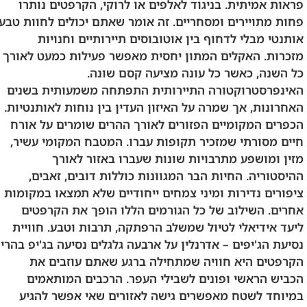
פראות אמיתית. בניגוד לאלפים או לרוקי, הקרפטים נותרו
פחות מתויירים ומסחריים. זה אומר שאתם יכולים לחוות טבע
אותנטי מבלי לדחוף בין אוטובוסים תיירותיים וחנויות
מזכרות. האקלים המתון יחסית מאפשר פעילות כמעט לאורך
כל השנה, כאשר כל עונה מציעה קסם שונה.
האינפרסטרוקטורה התיירותית התפתחה משמעותית בשנים
האחרונות, אך שמרה על האיזון העדין בין נוחות לאותנטיות.
הכפרים המקומיים הפזורים לאורך ההרים שומרים על אורח
חיים מסורתי שמזכיר תקופות עברו. המטבח המקומי עשיר,
מזין ומושפע מתרבויות שונות שעברו באזור לאורך
ההיסטוריה. החיות הבר המגוונות כוללות דובים, זאבים,
ציפורים נדירות ומיני צמחים ייחודיים שלא תמצאו במקומות
אחרים. השילוב של כל הגורמים הללו הופך את הקרפטים
ליעד אידיאלי לטיול שמשלב הרפתקה, תרבות וטבע. חוויית
נסיעת הג'יפים – אדרנלין על ארבעה גלגלים נסיעה בג'יפ בהרי
הקרפטים היא חוויה שמתחילה ברגע שאתם עוזבים את
הכביש הראשי ופונים לשבילי העפר. הרכבים המותאמים
במיוחד לשטח מאפשרים גישה לאזורים שאי אפשר להגיע