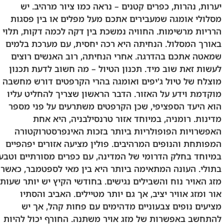
יערות, נהרות, כפרים קטנים – נראה כמו ציור מרהיב. יש
מסלולי אומגה שמעבירים אתכם מעל מפלים או בין פסגות
הרריות מרשימות. החוויה נמשכת בין דקה לכמה דקות, תלוי
באורך המסלול. הנחיתה היא רכה יחסית, עם מערכת בלמים
שמאטה אתכם בהדרגה. אחרי הנחיתה, רוב האנשים רוצים
לעשות זאת שוב מיד. תכנון הטיול – מה חשוב לדעת תכנון
מוצלח של טיול ג'יפים ואומגה בהרי הקרפטים דורש מחשבה
מוקדמת וידע על האזור. הדבר הראשון שצריך להחליט עליו
הוא היעד הספציפי, שכן הקרפטים משתרעים על פני מספר
מדינות. רומניה, במיוחד אזור טרנסילבניה, היא אחת
האפשרויות הפופולריות ביותר בזכות האינפרסטרוקטורה
המפותחת והנופים המרהיבים. פולין מציעה אזורים יפהפיים
במיוחד בחלק הדרומי של המדינה, עם כפרים מסורתיים וטבע
בתולי. העונה המתאימה ביותר היא בין מאי לספטמבר, כאשר
מזג האויר נוח והשבילים נגישים. בחודשי הקיץ יש יותר שעות
אור ומזג אוויר יציב, אך גם יותר מטיילים. האביב והסתיו
מציעים נופים צבעוניים מדהימים עם פחות קהל, אך יש
להתחשב באפשרות של מזג אויר משתנה. החורף יכול להיות