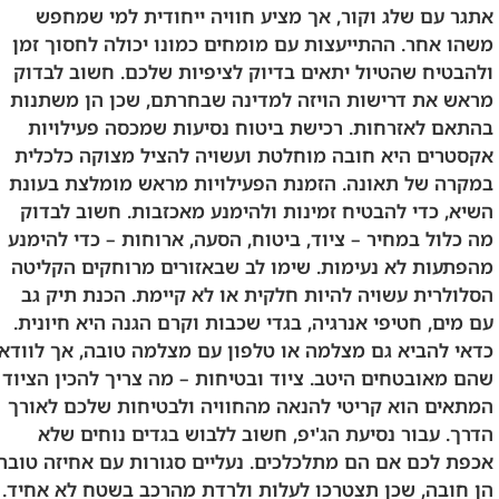
אתגר עם שלג וקור, אך מציע חוויה ייחודית למי שמחפש
משהו אחר. ההתייעצות עם מומחים כמונו יכולה לחסוך זמן
ולהבטיח שהטיול יתאים בדיוק לציפיות שלכם. חשוב לבדוק
מראש את דרישות הויזה למדינה שבחרתם, שכן הן משתנות
בהתאם לאזרחות. רכישת ביטוח נסיעות שמכסה פעילויות
אקסטרים היא חובה מוחלטת ועשויה להציל מצוקה כלכלית
במקרה של תאונה. הזמנת הפעילויות מראש מומלצת בעונת
השיא, כדי להבטיח זמינות ולהימנע מאכזבות. חשוב לבדוק
מה כלול במחיר – ציוד, ביטוח, הסעה, ארוחות – כדי להימנע
מהפתעות לא נעימות. שימו לב שבאזורים מרוחקים הקליטה
הסלולרית עשויה להיות חלקית או לא קיימת. הכנת תיק גב
עם מים, חטיפי אנרגיה, בגדי שכבות וקרם הגנה היא חיונית.
כדאי להביא גם מצלמה או טלפון עם מצלמה טובה, אך לוודא
שהם מאובטחים היטב. ציוד ובטיחות – מה צריך להכין הציוד
המתאים הוא קריטי להנאה מהחוויה ולבטיחות שלכם לאורך
הדרך. עבור נסיעת הג'יפ, חשוב ללבוש בגדים נוחים שלא
אכפת לכם אם הם מתלכלכים. נעליים סגורות עם אחיזה טובה
הן חובה, שכן תצטרכו לעלות ולרדת מהרכב בשטח לא אחיד.