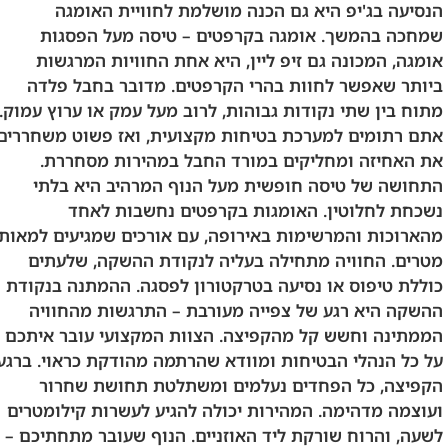
הנסיעה בג'יפ היא גם הכנה מושלמת לחוויית האומגה
שמחכה בהמשך. אומגה בקרפטים – טיסה מעל הפסגות
אומגה, המכונה גם זיפ ליין, היא אחת החוויות המרגשות
ביותר שאפשר לחוות בהרי הקרפטים. מדובר בחבל פלדה
מתוח בין שתי נקודות גבוהות, לרוב מעל עמק או ערוץ עמוק.
אתם רתומים למערכת בטיחות מקצועית, ואז פשוט משחררים
את האחיזה ומחליקים במורד החבל במהירות מסחררת.
התחושה של טיסה חופשית מעל הנוף המרהיב היא בלתי
נשכחת לחלוטין. האומגות בקרפטים נחשבות לאחד
מהארוכות והמרשימות באירופה, עם אורכים שמגיעים למאות
מטרים. החוויה מתחילה בעליה לנקודת ההשקה, שלעתים
כוללת טיפוס או נסיעה בטרקטורון לפסגה. ההמתנה בנקודת
ההשקה היא רגע של צפייה מעורבת – התרגשות מהחוויה
הממתינה וחשש קל מהקפיצה. הצוות המקצועי עובר איתכם
על כל הנהלי הבטיחות ומוודא שהרתמה מהודקת כראוי. ברגע
הקפיצה, כל הפחדים נעלמים ומשתלטת תחושת שחרור
ועוצמה מדהימה. המהירות יכולה להגיע לעשרות קילומטרים
לשעה, והרוח שורקת ליד האוזניים. הנוף שעובר מתחתיכם –