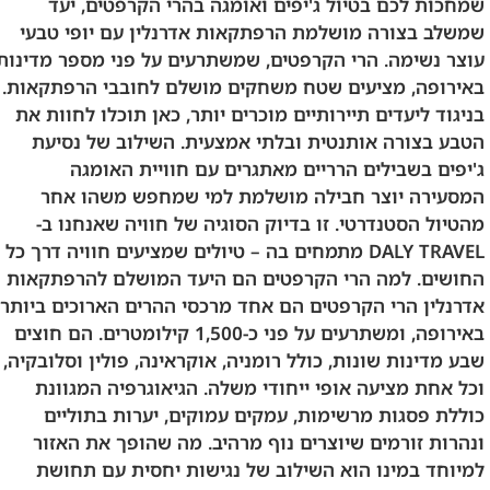
שמחכות לכם בטיול ג'יפים ואומגה בהרי הקרפטים, יעד
שמשלב בצורה מושלמת הרפתקאות אדרנלין עם יופי טבעי
עוצר נשימה. הרי הקרפטים, שמשתרעים על פני מספר מדינות
באירופה, מציעים שטח משחקים מושלם לחובבי הרפתקאות.
בניגוד ליעדים תיירותיים מוכרים יותר, כאן תוכלו לחוות את
הטבע בצורה אותנטית ובלתי אמצעית. השילוב של נסיעת
ג'יפים בשבילים הרריים מאתגרים עם חוויית האומגה
המסעירה יוצר חבילה מושלמת למי שמחפש משהו אחר
מהטיול הסטנדרטי. זו בדיוק הסוגיה של חוויה שאנחנו ב-
DALY TRAVEL מתמחים בה – טיולים שמציעים חוויה דרך כל
החושים. למה הרי הקרפטים הם היעד המושלם להרפתקאות
אדרנלין הרי הקרפטים הם אחד מרכסי ההרים הארוכים ביותר
באירופה, ומשתרעים על פני כ-1,500 קילומטרים. הם חוצים
שבע מדינות שונות, כולל רומניה, אוקראינה, פולין וסלובקיה,
וכל אחת מציעה אופי ייחודי משלה. הגיאוגרפיה המגוונת
כוללת פסגות מרשימות, עמקים עמוקים, יערות בתוליים
ונהרות זורמים שיוצרים נוף מרהיב. מה שהופך את האזור
למיוחד במינו הוא השילוב של נגישות יחסית עם תחושת