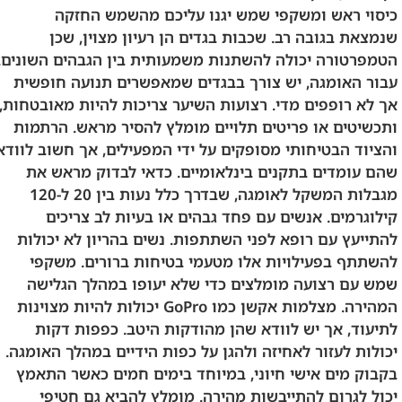
כיסוי ראש ומשקפי שמש יגנו עליכם מהשמש החזקה
שנמצאת בגובה רב. שכבות בגדים הן רעיון מצוין, שכן
הטמפרטורה יכולה להשתנות משמעותית בין הגבהים השונים.
עבור האומגה, יש צורך בבגדים שמאפשרים תנועה חופשית
אך לא רופפים מדי. רצועות השיער צריכות להיות מאובטחות,
ותכשיטים או פריטים תלויים מומלץ להסיר מראש. הרתמות
והציוד הבטיחותי מסופקים על ידי המפעילים, אך חשוב לוודא
שהם עומדים בתקנים בינלאומיים. כדאי לבדוק מראש את
מגבלות המשקל לאומגה, שבדרך כלל נעות בין 20 ל-120
קילוגרמים. אנשים עם פחד גבהים או בעיות לב צריכים
להתייעץ עם רופא לפני השתתפות. נשים בהריון לא יכולות
להשתתף בפעילויות אלו מטעמי בטיחות ברורים. משקפי
שמש עם רצועה מומלצים כדי שלא יעופו במהלך הגלישה
המהירה. מצלמות אקשן כמו GoPro יכולות להיות מצוינות
לתיעוד, אך יש לוודא שהן מהודקות היטב. כפפות דקות
יכולות לעזור לאחיזה ולהגן על כפות הידיים במהלך האומגה.
בקבוק מים אישי חיוני, במיוחד בימים חמים כאשר התאמץ
יכול לגרום להתייבשות מהירה. מומלץ להביא גם חטיפי