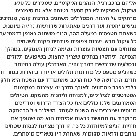
אליהם ברכב רגיל. הנהגים המקומיים, שמכירים כל סלע
ועיקול, מספקים לא רק הסעה בטוחה אלא גם סיפורים
מרתקים על האזור. המסלולים משתנים בדרגות קושי, מנתיבים
נגישים יחסית ועד דרכים מאתגרות שדורשות נהיגה מיומנת.
כשאתם מטפסים במעלה ההר, הנוף משתנה באופן דרמטי עם
כל עיקול חדש. יערות צפופים פותחים מקום לשטחים
פתוחים עם תצפיות עוצרות נשימה לכיוון העמקים. במהלך
הנסיעה, תיתקלו בנחלים שצריך לחצות, בשיפועים תלולים
ובסלעים שדורשים תמרון זהיר. האדרנלין עולה במיוחד
כשהג'יפ מטפס על מדרונות תלולים או יורד בזהירות במורדות
חדים. התחושה של כוח הרכב שמתמודד עם השטח היא חלק
בלתי נפרד מהחוויה. לאורך הדרך יש עצירות במקומות
אסטרטגיים לצילומים, למנוחה וליהנות מהשקט. הטיולים
המאורגנים שלנו כוללים את כל הציוד הדרוש ומדריכים
מנוסים שמכירים את השטח לעומק. השילוב של הרפתקה
מבוקרת עם תחושת פראות אמיתית הוא מה שהופך את
חוויית הג'יפ למיוחדת כל כך. זו דרך מצוינת לכסות שטחים
נרחבים ולראות מקומות שאחרת היו נשארים מוסתרים.