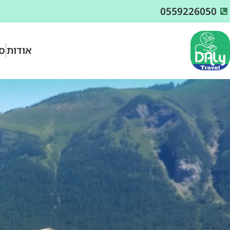
0559226050
אודות
סו