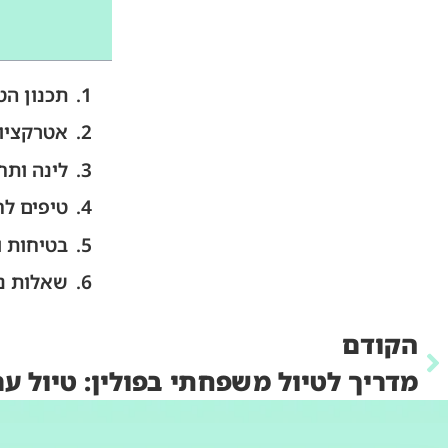
תכנון ה
אטרקציו
לינה ותח
טיפים לח
בטיחות ו
שאלות נ
הקודם