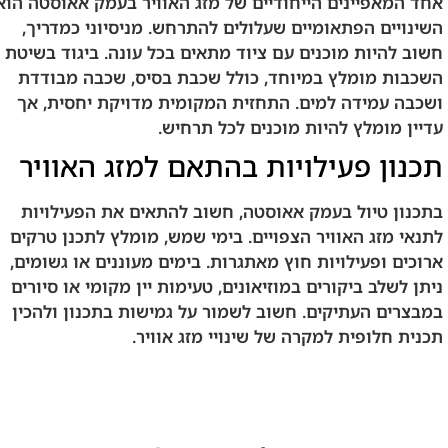
אחד המאפיינים הייחודיים של מזג האוויר בעמק אאוסטה הוא
השינויים הפתאומיים שעלולים להתרחש. מניסיוני כמדריך,
חשוב להיות מוכנים עם ציוד מתאים בכל עונה. ביגוד בשיטת
השכבות מומלץ במיוחד, כולל שכבת בסיס, שכבה מבודדת
ושכבה עמידה למים. התחזית המקומית מדויקת יחסית, אך
עדיין מומלץ להיות מוכנים לכל תרחיש.
תכנון פעילויות בהתאם למזג האוויר
בתכנון טיול בעמק אאוסטה, חשוב להתאים את הפעילויות
לתנאי מזג האוויר הצפויים. בימי שמש, מומלץ לתכנן טרקים
ארוכים ופעילויות חוץ מאתגרות. בימים מעוננים או גשומים,
ניתן לשלב ביקורים במוזיאונים, טעימות יין מקומי או סיורים
במבצרים העתיקים. חשוב לשמור על גמישות בתכנון ולהכין
תכנית חלופית למקרה של שינויי מזג אוויר.
שאלות נפוצות על מזג האוויר בעמק
אאוסטה