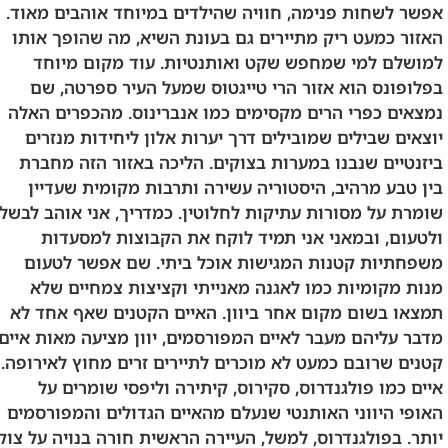
אפשר לשחות פנימה, חוויה שהילדים במיוחד אוהבים מאוד.
האזור כמעט ריק מתיירים גם בעונת השיא, מה שהופך אותו
למושלם למי שמחפש שקט ואותנטיות. עוד מקום מיוחד
בפלופונס הוא אזור הרי טייגטוס שמעל העיר ספרטה, שם
נמצאים כפרי הרים מקסימים כמו אנברינוס. מהכפרים האלה
יוצאים שבילים שמובילים דרך יערות אלון ליחידות מנזרים
ביזנטיים שנבנו במערות בצוקים. הליכה באזור הזה מחברת
בין טבע מרהיב, היסטוריה עשירה ותרבות מקומית שעדיין
שומרת על מסורות עתיקות לחלוטין. כמדריך, אני אוהב לבשל
ולטעום, ובמאני אני תמיד לוקח את הקבוצות למסעדות
משפחתיות קטנות המגישות אוכל ביתי. שם אפשר לטעום
מנות מקומיות כמו לאגנה מאנייתי וקציצות צמחיים שלא
תמצאו בשום מקום אחר ביוון. האיים הקטנים שאף אחד לא
מדבר עליהם מעבר לאיים המפורסמים, יוון מציעה מאות איים
קטנים שרובם כמעט לא מוכרים לתיירים זרים מחוץ לאירופה.
איים כמו פולגנדרוס, סקירוס, קיתירה וליפסי שומרים על
האופי היווני האותנטי שנעלם מהאיים הגדולים והמפורסמים
יותר. בפולגנדרוס, למשל, העיירה הראשית חורה בנויה על צוק