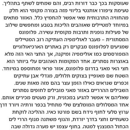
שעוסקות בכך כבר דורות רבים, והם שמחים לשתף בתהליך.
טעימת ציפורו אותנטי בליווי מזה בצורה מקומי הוא חלק
מהחוויה התרבותית שאי אפשר להחמיץ כלל. האזור מתאים
במיוחד למטיילים שאוהבים הליכות בטבע ומחפשים שילוב
של פעילות גופנית ותרבות מקומית עשירה. פלופונס
המסתורית – מעבר לאולימפיה העתיקה רוב המטיילים
שמגיעים לפלופונס מבקרים רק באתרים הארכיאולוגיים
המפורסמים כמו אולימפיה ומיקנה, אך החצי האי הזה מלא
באוצרות נסתרים. אחד המקומות האהובים עלי ביותר הוא
חצי האי מאני בדרום פלופונס, אזור פראי ומחוספס במיוחד.
השטח שם מאופיין בצוקים תלולים, מגדלי אבן עתיקים
וכפרים שנראים כאילו הזמן עצר בהם מזה מאות שנים.
השבילים ההרריים באזור מאני מובילים לחופים נסתרים
שאליהם אי אפשר להגיע במכונית, ורק מעטים מכירים אותם.
אחד המסלולים המומלצים שלי מתחיל בכפר ורתיה ויורד דרך
ערוץ סלעי לחוף נידח בשם פורטו כאיו. ההליכה לוקחת
כשעתיים וחצי בדרך יורדת, והנוף משתנה מנוף הררי לים
הכחול המנצנץ למטה. בחוף עצמו יש מערה גדולה שבה