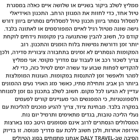
ממליץ לשלב ביקור בשניים או שלושה איים כאלה במסגרת
טיול אחד, כדי לחוות את המגוון הרחב. התכנון האידיאלי
למסלול נסתר ביוון תכנון טיול למסלולים נסתרים ביוון דורש
גישה שונה מטיול רגיל לאיים המפורסמים או לאתונה בלבד.
קודם כל, חשוב להבין שהתנועה בין מקומות נידחים לוקחת
יותר זמן ודורשת גמישות בלוח הזמנים והתכנון. רוב
המקומות הנסתרים לא זמינים בתחבורה ציבורית סדירה, ולכן
צריך לשכור רכב או לעבוד עם מדריך מקומי. אני ממליץ
להקדיש לפחות שבוע עד עשרה ימים לטיול כזה, כדי לא
למהר ולאפשר זמן להתנסות במקומות. העונות המומלצות
ביותר הן אביב ותחילת סתיו, כאשר מזג האויר נעים ההמונים
עדיין לא הגיעו לכל מקום. חשוב לשלב בתכנון גם זמן למנוחה
ולספונטניות, כי המפגשים הכי מעניינים קורים לפעמים
במקרה בלבד. מבחינת ציוד, צריך להגיע מוכנים להליכות עם
נעלי הליכה טובות, בגדים מתאימים ותרמיל יום נוח.
המסלולים הנסתרים לרוב אינם מסומנים היטב כמו בארצות
אירופה אחרות, ולכן חשוב ללכת עם מדריך מנוסה. זו בדיוק
הסיבה שב-DALY TRAVEL אנחנו מתמחים בסוג הטיולים