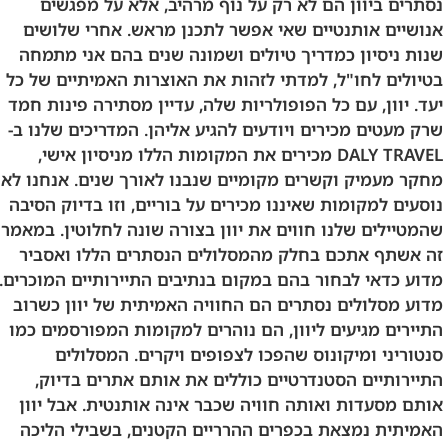
נסתרים ביוון הם לא רק על נוף מרהיב, אלא על מפגשים
אנושיים אותנטיים שאי אפשר לתכנן מראש. אחרי שלושים
שנות ניסיון כמדריך טיולים ושמונה שנים בהם אני מתמחה
בטיולים לחו"ל, למדתי לזהות את האוצרות האמיתיים של כל
יעד. יוון, עם כל הפופולריות שלה, עדיין מסתירה פינות חמד
שרק מעטים מכירים ויודעים להגיע אליהן. המדריכים שלנו ב-
DALY TRAVEL מכירים את המקומות הללו מניסיון אישי,
מחקר מעמיק וקשרים מקומיים שנבנו לאורך שנים. אנחנו לא
נוסעים למקומות שאיננו מכירים על בוריים, וזו בדיוק הסיבה
שהמטיילים שלנו חווים את יוון בצורה שונה לחלוטין. במאמר
זה אשתף אתכם בחלק מהמסלולים הנסתרים הללו ואסביר
מדוע כדאי לבחור בהם במקום בנתיבים התיירותיים המוכרים.
מדוע מסלולים נסתרים הם החוויה האמיתית של יוון כשרוב
התיירים מגיעים ליוון, הם נוהרים למקומות המפורסמים כמו
סנטוריני ומיקונוס שהפכו לצפופים ויקרים. המסלולים
התיירותיים הסטנדרטיים כוללים את אותם אתרים בדיוק,
אותם מסעדות ואותה חוויה שכבר אינה אותנטית. אבל יוון
האמיתית נמצאת בכפרים ההרריים הקטנים, בשבילי הליכה