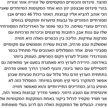
מהצד. פינדוס והכפרים המקסימים של זגוריה אזור זגוריה
בהרי פינדוס שבצפון יוון הוא אחד המקומות המיוחדים שאני
הכי אוהב להביא אליו קבוצות. האזור כולל 46 כפרים אבן
מסורתיים הפזורים על גבעות מיוערות ומוקפים בנופים
הרריים עוצרי נשימה. כל כפר שומר על האדריכלות המסורתית
שלו עם גגות אבן, רחובות מרוצפים וכיכרות מרכזיות עם
מזרקות עתיקות. הליכה בין הכפרים האלה היא חוויה
שמשלבת טבע מרהיב, תרבות עשירה ומפגשים עם מקומיים
מסבירי פנים. אחד המסלולים האהובים עלי מתחיל בכפר
מונודנדרי ומוביל לערוץ ויקוס המרשים, העמוק ביותר
באירופה. הירידה לערוץ היא מאתגרת במעט אך מתאימה גם
למטיילים עם כושר בינוני, והנוף לאורך הדרך פשוט מדהים.
בתחתית הערוץ זורם נחל צלול עם בריכות טבעיות שבהן
אפשר להתקרר בימי קיץ חמים במיוחד. המסלול הזה לא
מופיע ברוב המדריכים התיירותיים והוא מאפשר חוויה
אינטימית עם הטבע היווני. כשאני מדריך קבוצות באזור הזה,
אני תמיד מקפיד לכלול ביקור באחת המזקקות המקומיות של
ציפורו. הבעלים של המזקקות האלה הם לרוב בעלי משפחות