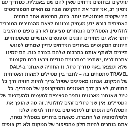
עתיקים ובחופים נידחים שאין להם שם באנגלית. כמדריך עם
ניסיון רב, אני זוכר את התקופה שבה גם האיים המפורסמים
היו שקטים ואותנטיים יותר. כיום, החיפוש אחר החוויה
האמיתית דורש ידע מעמיק ונכונות לצאת מהנתיבים המוכרים
לחלוטין. המסלולים הנסתרים מציעים לא רק נופים מרהיבים
יותר אלא גם מחירים הוגנים ומפגשים אנושיים משמעותיים.
היוונים המקומיים באזורים הנידחים עדיין שמחים לפגוש
תיירים ולשתף אותם בתרבות שלהם בצורה כנה. הם יזמינו
אתכם לבית, ישתפו במתכונים סודיים ויראו לכם מקומות
שלא תמצאו באף מדריך טיול. זו החוויה שאנחנו ב-DALY
TRAVEL מתמחים בה – לחבר בין מטיילים למהות האמיתית
של המקום. אנחנו מאמינים שטיול צריך להיות חוויה דרך כל
החושים, לא רק דרך האוזניים והמיקרופון של המדריך. כל
טיול שאנחנו מארגנים נתפר ספציפית לטעמים ולהעדפות של
המטיילים, אין שני טיולים זהים לחלוטין. זה מה שהופך את
המסלולים הנסתרים למתאימים במיוחד לגישה שלנו
ולפילוסופיה של החברה. כשאתם בוחרים במסלול נסתר,
אתם בוחרים להיות חלק מהסיפור של המקום ולא רק צופים