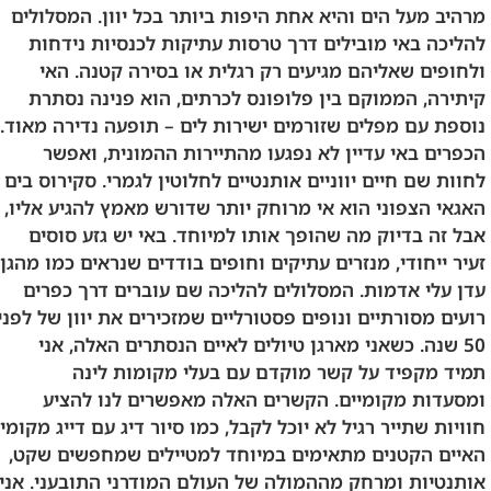
מרהיב מעל הים והיא אחת היפות ביותר בכל יוון. המסלולים
להליכה באי מובילים דרך טרסות עתיקות לכנסיות נידחות
ולחופים שאליהם מגיעים רק רגלית או בסירה קטנה. האי
קיתירה, הממוקם בין פלופונס לכרתים, הוא פנינה נסתרת
נוספת עם מפלים שזורמים ישירות לים – תופעה נדירה מאוד.
הכפרים באי עדיין לא נפגעו מהתיירות ההמונית, ואפשר
לחוות שם חיים יווניים אותנטיים לחלוטין לגמרי. סקירוס בים
האגאי הצפוני הוא אי מרוחק יותר שדורש מאמץ להגיע אליו,
אבל זה בדיוק מה שהופך אותו למיוחד. באי יש גזע סוסים
זעיר ייחודי, מנזרים עתיקים וחופים בודדים שנראים כמו מהגן
עדן עלי אדמות. המסלולים להליכה שם עוברים דרך כפרים
רועים מסורתיים ונופים פסטורליים שמזכירים את יוון של לפני
50 שנה. כשאני מארגן טיולים לאיים הנסתרים האלה, אני
תמיד מקפיד על קשר מוקדם עם בעלי מקומות לינה
ומסעדות מקומיים. הקשרים האלה מאפשרים לנו להציע
חוויות שתייר רגיל לא יוכל לקבל, כמו סיור דיג עם דייג מקומי.
האיים הקטנים מתאימים במיוחד למטיילים שמחפשים שקט,
אותנטיות ומרחק מההמולה של העולם המודרני התובעני. אני