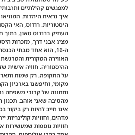
למפגשים קהילתיים ותרבותיי
איך נראית היהדות. המוזיאו
היסטוריות. רודוס, האי הקס
העתיק ברודוס טאון, בתוך חו
מציג אבני דרך, מזכרות היס
ה-16, הוא אחד מבתי הכנ
האווירה המקורית והמרגשת מ
ההיסטוריה. חוויה אישית שזכ
על התקופה, רק שמות ותאריכ
מקומי, וחיפשנו בארכיון הק
וחתונה של קרובי משפחה נו
מהסיבה שאני אוהב. תכנון ה
אינו חייב להיות רק ביקור במ
מדהים, וחוויות קולינריות 
חוויות נוספות שמעשירות את
אחד בהרי אולימפוס. ההרים ה