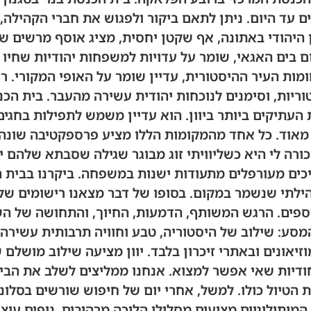
ם עד היום. ניתן לתאם ביקור ולפגוש את חברי הקהילה, 
ן היהודי באתונה, אף שקטן יחסית, מציג אוסף מרשים ש
ום בים האגאי, שומר על עדויות למשפחות יהודיות שחיו 
מות העיר ההיסטורית, עדיין שומר על האופי המקורי. רח
טוריות, וסימנים לנוכחות יהודית עשירה מהעבר. בית ה
סת העתיקים ביותר ביוון. הוא עדיין משמש לתפילות בחג
אוד. כל אחד מהמקומות הללו מציע פרספקטיבה שונה על
ורה לי היא כשליוויתי זוג מבוגר שגילה שסבתא שלהם י
ים מעורפלים מתעודות ישנות במשפחה. ביקרנו בבית הכ
הילתי שנשמר במקום. בסופו של דבר מצאנו רישומים של
ספים. הרגש המשותף, הדמעות, החיוך, והתחושה של ה
מסע: שילוב של היסטוריה, טבע וחוויה תרבותית עשירה 
וזיאונים ובאתרי זיכרון בלבד. יוון מציעה שילוב מושלם
ייחודיות שאי אפשר למצוא. אנחנו ממליצים לשלב את הבי
 הטיול כולו. למשל, אחרי יום של חיפוש שורשים בסלוני
מיתולוגיים מציעים מסלולי הליכה מרהיבים, נופים עוצר