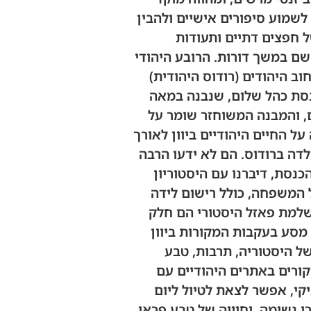
לשמוע סיפורים אישיים ולהבין
ל חפצים דתיים ותעודות
שם במשך דורות. הרובע היהודי
וב היהודים (רודוס היהודית)
כנסת כהל שלום, שנבנה במאה
ים, והמבנה המשוחזר שומר על
 החיים היהודיים ביוון לאורך
לדה ברודוס. הם לא ידעו הרבה
נסת, דיברנו עם היסטוריון
 המשפחה, כולל רישום לידה
שלמת פאזל היסטורי הם חלק
מסע בעקבות המקורות ביוון
 של היסטוריה, תרבות, טבע
קורים באתרים היהודיים עם
קי, אפשר לצאת לטיול ליום
י נשימה, וחוויה של טבע פראי