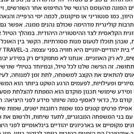
ם הפוגה מהעומס הרגשי של החיפוש אחר השורשים, ויכו
יוון, כמו סנטוריני או מיקונוס, לכמה ימי הרפייה והנאה
ותרבות קולינרית מדהימה שכולם נהנים ממנה. אפשר גם
ונית הקלאסית לצד ההיסטוריה היהודית. במהלך הטיול א
, שבהן תוכלו לטעום מנות מסורתיות. הקשר בין האוכל
ים, לא רק האוזניים. אנחנו לא מתמקדים רק במידע יבש
חושה. זה הגישה שלנו לכל טיול, ובמיוחד בטיולי שורש
אגים להתאים את הקצב למשפחה, לתת זמן למנוחה, לעיב
יורים ופעילויות, לפעמים הרגע השקט ביותר הוא המשמ
 ומידע שימושי תכנון מוקדם הוא המפתח להצלחת מסע ב
דם כל, כדאי לאסוף כמה שיותר מידע לפני היציאה: תמ
אפילו פרטים קטנים כמו שמות רחובות ישנים, שמות של 
 עם בני המשפחה המבוגרים, לתעד שיחות, ולרשום את כ
ים מקומיים או בארכיונים יהודיים בינלאומיים לפני היצ
-אוקטובר) הם הזמנים הטובים ביותר לביקור ביוון. מזג ה