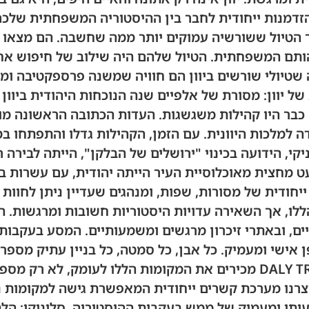
זדמנות ייחודית לחבר בין ההיסטוריה המשפחתית שלכם 
הטיול ששורשיה עמוקים יותר ממה שחשבה. הם מצאו ת
ותם המשפחתית. הטיול שלהם היה שילוב של חיפוש אחר 
ה שטיולי שורשים ביוון הם חוויה שמשנה פרספקטיבה ו
של יוון: מסורת של אלפיים שנה הנוכחות היהודית ביוו
כבר היו קהילות משגשגות. העדות הכתובה הראשונה מו
 למלכות היוונית. עם הזמן, הקהילות גדלו והתפתחו במר
וניקי, הידועה בכינוי "ירושלים של הבלקן", הייתה לביר
 מחצית מאוכלוסיית העיר הייתה יהודית, עם עשרות ב
 ייחודית של מסורות, שפות, ומנהגים שעדיין ניתן לחוו
ו, אך השאירה עדויות היסטוריות חשובות ומרגשות. הי
יים, ובאתרי זיכרון מרגשים ומשמעותיים. המסע בעקבות
 אישי ומעמיק. כל אבן, כל סמטה, כל בניין עתיק מספר
שפרחה כאן. אנחנו ב-DALY TRAVEL מכירים את המקומות הללו לעומק
יצרנו מערכת קשרים ייחודית המאפשרת גישה למקומות נס
עותי ומעמיק של ממש בעקבות ההיסטוריה. סלוניקי: הלב