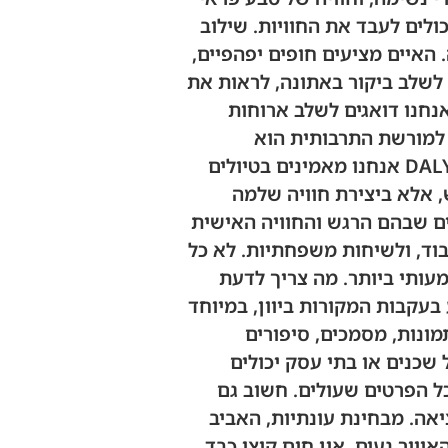
לים לעבד את החוויות. שילוב
. האיים מציעים חופים יפהפיים,
 לשלב ביקור באתונה, לראות את
נחנו דואגים לשלב ארוחות
 למורשת התרבותית הוא
משמעותי, וטעימה של מאכלי בית יהודיים-יווניים היא חוויה בפני עצמה. ב-DALY TRAVEL אנחנו מאמינים בטיולים
, אלא ביצירת חוויה שלמה
ים שבהם הרגש והחוויה האישית
וד, ולשיחות משפחתיות. לא כל
עותי ביותר. מה צריך לדעת
עקבות המקורות ביוון, במיוחד
ונות, מסמכים, סיפורים
שכנים או בתי עסק יכולים
ל הפרטים שעולים. חשוב גם
יאה. מבחינת עונתיות, האביב
אוויר נעים, אין חום קיצי כבד,