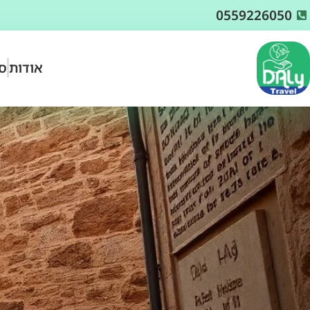
0559226050
אודות
סו