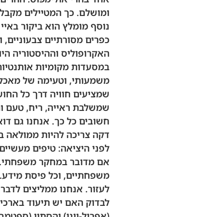
ומושלם. כך המטיילים מקבלי
נוסף מומלץ הוא ביקור באיי ה
כפרים מסורתיים צבעוניים, 
האקרופוליס וההיסטוריה היו
במסעדות מקומיות אותנטיות
שמציעים חוויה דרך כל החוש
שמשלבת ראייה, ריח, טעם ות
חשובים כל כך. אנחנו גם דו
דקה צריכה להיות ממולאה בס
לפני היציאה: טיפים מעשיים
אם מדובר במחקר משפחתי. קו
משפחתיים, וכל פיסת מידע. 
לעזור. אנחנו ממליצים לדבר
לבדוק האם יש תיעוד בארכיונ
(אפריל-יוני) והסתיו (ספטמבר