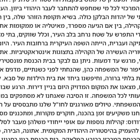
 המרכזי לכל מי שמחפש להתחבר לעבר היהודי ביוון. ה
כנסת. כל קהילה, בין אם הגיעה מספרד, מאיטליה או ממקומות
י התפרש על שטח נרחב בלב העיר, וכלל שווקים, בתי מד
קה ועברית, הייתה השפה העיקרית ברחובות העיר. היום 
יה העשירה של הקהילה בתצוגות אינטראקטיביות. אתר
, מרגש עד דמעות. ניתן גם לבקר בבית הכנסת מונסטירלי
ור של המשפחה כהן, שהנחתי לפני כשנתיים, מדגים א
ת בלתי ברורה, וחיפשנו ביחד את בית הילדות של סבא. 
ם, מצאנו את המקום המדויק היום בניין דירות. הרגע ש
ותי לכל המשפחה. זו הסיבה שאנחנו לא מסתפקים במס
 המשפחתי. טיולים מאורגנים לחו"ל שלנו מתבססים על 
ו משקיעים זמן בהכנה, חוקרים מקורות, ומתכננים מ
דוס: קהילות נוספות עם אופי ייחודי משלהן מעבר לסלונ
העמיק בהיסטוריה היהודית המקומית. אתונה, הבירה, 
נסת המרכזי ברובע הפלאקה. בית הכנסת בנוי בסגנון ב