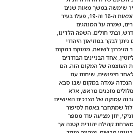
עיר שימשה במשך מאות שנים
כמרכז תורני, מסחרי, ותרבותי של יהדות הבלקן כולה. בשיא תקופת הזוהר שלה, בין המאות ה-16 וה-19, פעלו בעיר
 אחרים, שמרה על המנהגים
רש, ובתי חולים. השפה הלדינו,
ניתן לבקר במוזיאון היהודי
 הזיכרון לשואה, ממוקם במקום
וטין, אחד הבניינים הבודדים
ת העוצמה של המקום הזה. הם
לאחר חיפושים, שיחות עם
בו הנכדה עמדה במקום שבו סבא
לולים מוכנים מראש, אלא
הבנה עמוקה של הצרכים האישיים
סלול שמתחבר באמת לסיפור
יקי, יוון מציעה עוד מספר
מארחת קהילה יהודית קטנה אך
יזנטי מרשים, ומהווה מוקד