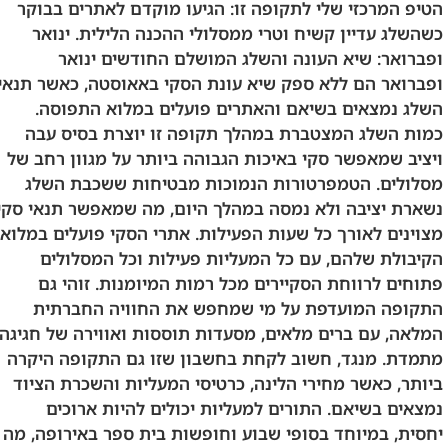
הטיפ המרכזי שלי לתקופה זו: הגיעו מוקדם לאתרים בבוקר
כשהשלג עדיין קשיח וטרי ממסלולי ההכנה הלילית. ינואר
ופברואר: שיא העונה והשלג המושלם החודשים ינואר
ופברואר הם ללא ספק שיא עונת הסקי באאוסטה, כאשר תנאי
השלג נמצאים בשיאם והאתרים פועלים במלוא התפוסה.
כמות השלג המצטברת במהלך תקופה זו יוצרת בסיס עבה
ויציב שמאפשר סקי באיכות הגבוהה ביותר על מגוון רחב של
מסלולים. הטמפרטורות הנמוכות מבטיחות ששכבת השלג
נשארת יציבה ולא נמסה במהלך היום, מה שמאפשר תנאי סקי
מצוינים לאורך כל שעות הפעילות. אתרי הסקי פועלים במלוא
הקיבולת שלהם, עם כל המעליות פעילות וכל המסלולים
פתוחים לרווחת הסקיירים מכל רמות המיומנות. זוהי גם
התקופה המועדפת על מי שמחפש את החוויה החברתית
המלאה, עם ברים מלאים, מסעדות תוססות ואווירה של חגיגה
מתמדת. מנגד, חשוב לקחת בחשבון שזו גם התקופה היקרה
ביותר, כאשר מחירי הלינה, כרטיסי המעליות והשכרת הציוד
נמצאים בשיאם. התורים למעליות יכולים להיות ארוכים
יחסית, במיוחד בסופי שבוע וחופשות בית ספר באירופה, מה