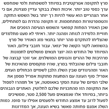
מרץ לתקופה אטרקטיבית במיוחד למשפחות ולמי שמחפש
ערך כספי טוב יותר. איכות השלג בבוקר עדיין מצוינת, אם כי
אחר הצהריים הוא עשוי להיות רך יותר בשל השמש החזקה
והטמפרטורות המתחממות. זו תקופה נהדרת גם למתחילים,
שכן האוויר הפחות קפואני והשמש הנעימה הופכים את
חוויית הלמידה לנוחה ומהנה יותר. ראיתי לא מעט מתלמדים
שהצליחו להתקדם מהר יותר בתנאי מזג האוויר של מרץ
בהשוואה לקור הקשה של ינואר. עבור חובבי צילום, האור
המיוחד של החודש הזה יוצר תנאים מושלמים לתמונות
מרהיבות של ההרים והנופים המושלגים. אני זוכר קבוצה של
חובבי צילום שהובלתי במרץ, שהיו מוקסמים מהאיכות של
האור ומהניגודים שבין השלג הלבן לשמיים הכחולים העזים.
אפריל: סוף העונה עם הפתעות מתוקות אפריל מסמן את
שלבי הסיום של עונת הסקי באאוסטה, אך אל תמהרו לפסול
את התקופה הזו מהתכניות שלכם לחלוטין. האתרים הגבוהים
ביותר, במיוחד אלו שנמצאים מעל 2,500 מטר, ממשיכים
לפעול לרוב עד אמצע החודש ולפעמים אפילו עד סופו. כמות
השלג אמנם פחותה מאשר בשיא העונה, אך המדרונות