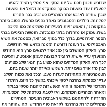
שדורש תכנון חכם של יום הסקי. אני ממליץ תמיד להגיע
למעליות עוד בשעות הבוקר המוקדמות ולנצל את השעות
שבין שתיים לארבע אחר הצהריים כשרבים כבר חוזרים
למלונות. הילדים והמבוגרים כאחד נהנים מהשלג הטוב ביותר
בתקופה זו, והאפשרויות לפעילויות משלימות כמו הליכה
בשלג עמוק או מזחלות בלתי מוגבלות. חופשת הביניים בבתי
הספר האירופיים, בדרך כלל בסוף פברואר, מסמנת את השיא
האבסולוטי של העונה ודורשת הזמנה מראש של חודשים.
מרץ: האיזון המושלם בין מזג אויר לתנאים מרץ הוא החודש
המועדף עליי אישית להוביל קבוצות לעמק אאוסטה, והסיבה
לכך היא האיזון המדהים שהוא מציע בין תנאי שלג מצוינים
לבין מזג אויר נעים יותר. השמש מאירה יותר שעות ביום,
הטמפרטורות מתחילות לעלות מעט, ובכל זאת כמות השלג
עדיין מספקת בהרבה לסקי איכותי במשך כל היום. היתרון
המרכזי של תקופה זו הוא האפשרות ליהנות מסקי בבוקר
ומאחר הצהריים המוקדם, ואז לשבת בטרסות של המסעדות
ההרריות ולהתחמם בשמש האביבית הנעימה. המחירים
מתחילים לרדת בהדרגה לקראת סוף החודש, מה שהופך את