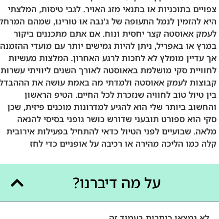
צפויים בתוכניות או בתנאי מזג האויר. לגבי טיסות, המלצתי
היא להזמין לנמל התעופה של ג'נבה או טורינו, שמהם המרחק
לעמק אאוסטה קצר יחסית ונוח. אם אתם מתכננים ביקור
במרץ או באפריל, ניתן להיות גמישים יותר עם מועדי ההזמנה,
אך עדיין מומלץ לא לחכות לרגע האחרון. המלצות מעשיות
לחוויית סקי מושלמת באאוסטה לאורך השנים ליוויתי עשרות
קבוצות לעמק אאוסטה ולמדתי מה באמת עושה את הההבדל
בין טיול טוב לחוויה שנזכרת לכל החיים. הטיפ הראשון
והחשוב ביותר שלי הוא להגיע למדרונות מוכנים פיזית, שכן
סקי הוא ספורט תובעני שדורש כושר גופני בסיסי להנאה
מלאה. שבועיים לפני הטיול כדאי להתחיל בפעילות אירובית
קלה כמו הליכה מהירה או רכיבה על אופניים כדי לחז
על מה דיברנו?
לא נמצאו כותרות בעמוד זה