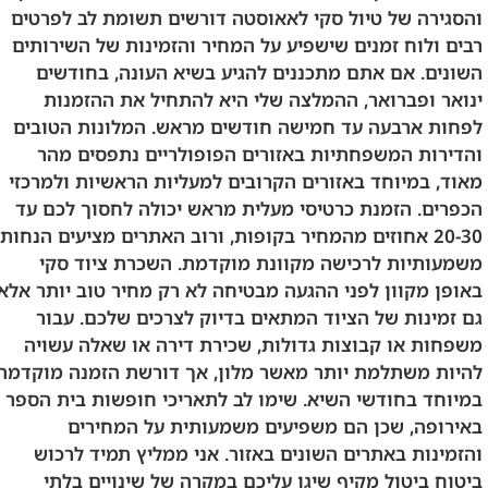
והסגירה של טיול סקי לאאוסטה דורשים תשומת לב לפרטים
רבים ולוח זמנים שישפיע על המחיר והזמינות של השירותים
השונים. אם אתם מתכננים להגיע בשיא העונה, בחודשים
ינואר ופברואר, ההמלצה שלי היא להתחיל את ההזמנות
לפחות ארבעה עד חמישה חודשים מראש. המלונות הטובים
והדירות המשפחתיות באזורים הפופולריים נתפסים מהר
מאוד, במיוחד באזורים הקרובים למעליות הראשיות ולמרכזי
הכפרים. הזמנת כרטיסי מעלית מראש יכולה לחסוך לכם עד
20-30 אחוזים מהמחיר בקופות, ורוב האתרים מציעים הנחות
משמעותיות לרכישה מקוונת מוקדמת. השכרת ציוד סקי
באופן מקוון לפני ההגעה מבטיחה לא רק מחיר טוב יותר אלא
גם זמינות של הציוד המתאים בדיוק לצרכים שלכם. עבור
משפחות או קבוצות גדולות, שכירת דירה או שאלה עשויה
להיות משתלמת יותר מאשר מלון, אך דורשת הזמנה מוקדמת
במיוחד בחודשי השיא. שימו לב לתאריכי חופשות בית הספר
באירופה, שכן הם משפיעים משמעותית על המחירים
והזמינות באתרים השונים באזור. אני ממליץ תמיד לרכוש
ביטוח ביטול מקיף שיגן עליכם במקרה של שינויים בלתי