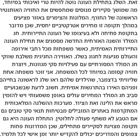
זאת. השלג בתחילת העונה נוטה להיות טרי ואיכותי במיוחד,
מה שמושך סקיירים מנוסים שמחפשים את החוויה האותנטית
הראשונה של החורף. המלונות והצימרים באזור מציעים
במהלך תקופה זו מחירים אטרקטיביים יחסית, שכן מדובר
בתקופת פתיחה ולא בעיצומו של העונה התיירותית. חג
המולד והשנה האזרחית החדשה מסמנים את תחילת העונה
התיירותית האמיתית, כאשר משפחות מכל רחבי אירופה
והעולם מגיעות לחגוג בשלג. האווירה החגיגית משלבת שווקי
חג המולד המסורתיים עם פעילויות סקי מגוונות, ויוצרת
חוויה קסומה במיוחד לכל המשפחה. אני זוכר משפחה אחת
שליוויתי בדצמבר, שהילדים שלהם ראו שלג לראשונה בחייהם
ופניהם האירו בהתרגשות אמיתית. חשוב לדעת שבשבועיים
סביב חג המולד המחירים עולים באופן משמעותי ויש להזמין
מראש את הלינה ואת הציוד. מערכות ההשלגה המלאכותית
המתקדמות באתרים המובילים מבטיחות תנאי סקי טובים גם
אם הטבע לא משתף פעולה לחלוטין. התחלת העונה היא גם
תקופה מצוינת לסקיירים מתחילים, שכן המדרונות פחות
צפופים והמדריכים יכולים להקדיש יותר זמן אישי לכל תלמיד.