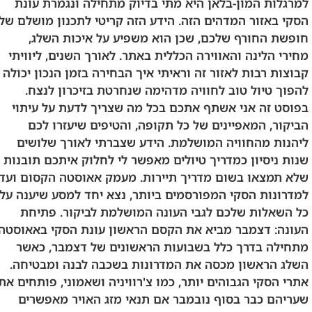
למרגלות המון-בלאן היא מתי בדיוק מתחילה ונגמרת עונת
הסקי באזור המדהים הזה. הידע הזה קריטי לתכנון מושלם של
חופשת החורף שלכם, שכן הוא משפיע על איכות השלג,
מחירי הלינה והאווירה הכללית באתר. לאורך השנים, ליוויתי
קבוצות רבות לאזור זה וראיתי איך הבחירה בזמן הנכון יכולה
להפוך טיול טוב לחוויה מדהימה שנחרטת בזיכרון לנצח.
בפוסט זה אני אשתף אתכם בכל מה שצריך לדעת על עיתוי
הביקור, המאפיינים של כל תקופה, והטיפים שיעזרו לכם
ליהנות מהחוויה המושלמת. הידע שצברתי לאורך שלושים
שנות ניסיון כמדריך טיולים מאפשר לי לחלוק איתכם תובנות
שלא תמצאו בשום מדריך תיירות. מעמק אאוסטה הקסום ועד
למדרונות הסקי המפורסמים ביותר, נצא יחד למסע שיענה על
כל השאלות שלכם לגבי העונה המושלמת לביקור. פתיחת
העונה: דצמבר מביא את הקסם הראשון עונת הסקי באאוסטה
מתחילה בדרך כלל בשבועות הראשונים של דצמבר, כאשר
השלג הראשון מכסה את המדרונות בשכבה לבנה ומבטיחה.
אתרי הסקי הגבוהים יותר, כמו צ'רוויניה ושאמוני, פותחים את
שעריהם כבר בסוף נובמבר אם תנאי מזג האויר מאפשרים