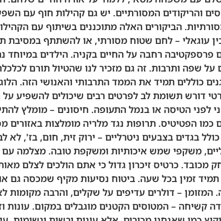
ים והריקודים המסורתיים. יש גם קהילות חוף עם השפעו
רתיות. הביקורים האלה מתוכננים בשיתוף עם הקהילות
ין עוגאלי – לחם שטוח מסורתי, או להשתתף במסיבת ת
 פרספקטיבה רחבה על החיים בקניה. הילדים במיוחד נ
ל שפה ותרבות. זה גם מזכיר לנו שהטיול תורם לכלכלה 
ים כוללים תמיד את הממד התרבותי והאנושי הזה. הלוג
רטי דורש תשומת לב לפרטים רבים שיכולים להשפיע על הח
י לפני הטיסה או בנמל התעופה. חיסונים – מומלץ להת
ם כמו הפטיטיס. תרופות נגד מלריה מומלצות באזורים מס
כולל בגדים בצבעים ניטרליים – ירוק זית, חום, בז', לא ל
ליים, משקפי שמש איכותיות ומשקפת טובה. מצלמה עם ז
מכובד. כרטיס זיכרון גדול כי אתם הולכים לצלם מאות ת
תמיד זמין בכל שעה. ביטוח נסיעות מקיף שמכסה גם או
 המזומן – דולרים עדיפים על שקלים, והרבה מקומות ל
דה קשיחה – המטוסים הקטנים מוגבלים במקום. עונות וזמ
קיץ כמו שאנחנו מכירים, אלא עונות יבשות וגשומות. עו