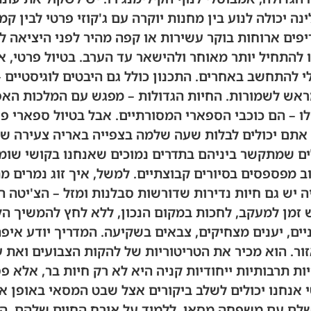
ה יכולה לנוע בין מחנות יוקרה עם ג'קוזי פרטי לבין קמ
ים ארוחות בוקר עשירות או קפה מהיר לפני היציאה ל
להתחיל יותר מאוחר ולהישאר עד הערב. בטיול פרטי, 
 להתחשב באחרים. התכנון כולל גם היבטים לוגיסטיים –
מראש לשמורות. החיות הגדולות – מפגש עם המלכות הא
פלו – הם כוכבי הספארי המסורתיים. אבל בטיול ספארי פ
 אתם יכולים לבלות שעה שלמה בצפייה באריה צעירה ש
ם שמתקשר ביניהם בתדרים נמוכים שאנחנו בקושי שומע
ב מפספסים בסיורים קבוצתיים. למשל, איך זוג נמרים מת
 יש גם חיות נדירות שדורשות סבלנות ומזל – הצ'יטה 
זמן למעקב, לחכות במקום הנכון, ללא לחץ להמשיך הל
ניים, יענים מצחיקים, צבאים בשקיעה. המדריך יודע אי
ור. הוא מכיר את הטריטוריות של להקות הצבועים ואת
ות תרבותיות ייחודיות קניה היא לא רק חיות בר, אלא 
י אנחנו יכולים לשלב ביקורים אצל שבט המסאי באופן א
 שלם עם משפחה מסאי, ללמוד על אורח החיים שלהם. 