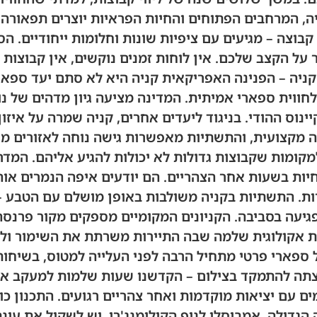
ה, המרחבים הפתוחים והחיות הפראיות יוצרים תפאורה
ל קבוצה – מגיעים עם ציפיות שונות וחלומות ייחודיים
ל הקצב שלכם. אין לוחות זמנים נוקשים, אין קבוצות
קניה – הפנינה האפריקאית קניה היא לא סתם יעד ספאר
חווית ספארי אמיתית. המדינה מציעה גיון מדהים של נ
נוס ההודי. בניגוד ליעדים אחרים, קניה שמרה על איזון 
ה מקצועית, והתשתיות מאפשרות גישה נוחה לאזורים מר
מקומות שקבוצות גדולות לא יכולות להגיע אליהם. המדרי
יות בשעות אחר הצהריים. הם יודעים איפה הנמרים אוה
ות. התשתיות בקניה משולבות באופן מושלם עם הטבע – 
יעה בסביבה. הקניונים המקומיים מספקים מקור פרנסה
ת אקולוגית שלמה שבה התיירות משרתת את השימור ולא
ל ספארי פרטי מתחיל הרבה לפני העלייה למטוס, בשיחות
תה להתמקד בצילום – הקדשנו שעות שלמות למעקב אחר
מים עם יציאות מוקדמות ואחר צהריים רגועים. התכנון 
הגדולה, אמבוסלי לנוף הקילימנג'רו. יש לשקול את עונ