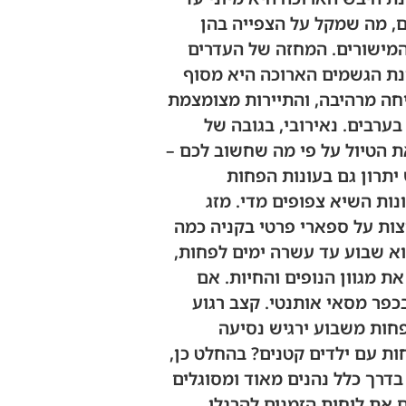
ם, מה שמקל על הצפייה בהן
 המישורים. המחזה של העדרים
נת הגשמים הארוכה היא מסוף
יחה מרהיבה, והתיירות מצומצמת
ערבים. נאירובי, בגובה של
ת של 20-25 מעלות. חשוב לתכנן את הטיול על פי מה שחשוב לכם –
 יתרון גם בעונות הפחות
נות השיא צפופים מדי. מזג
צות על ספארי פרטי בקניה כמה
וא שבוע עד עשרה ימים לפחות,
ת מגוון הנופים והחיות. אם
כפר מסאי אותנטי. קצב רגוע
פחות משבוע ירגיש נסיעה
ת עם ילדים קטנים? בהחלט כן,
בל זה דורש תכנון מותאם לגילאים ולצרכים של הילדים הספציפיים. ילדים מגיל 6-7 בדרך כלל נהנים מאוד ומסוגלים
 את לוחות הזמנים להרגלי