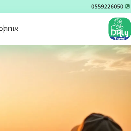
0559226050
אודות
סו