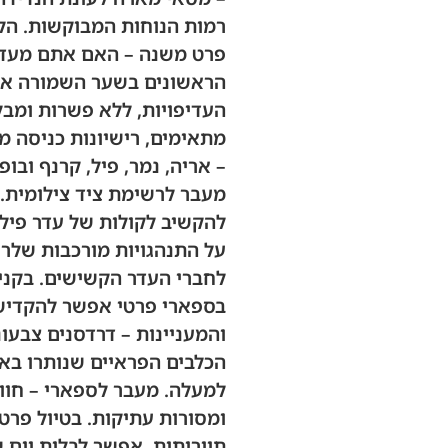
רמות הנוחות המבוקשות. הלינ
פרט משנה – האם אתם מעדיפ
הראשונים בשער השמורה או 
העדיפויות, ללא פשרות ומבלי
מתאימים, רישיונות כניסה 
– אריה, נמר, פיל, קרנף ובו
מעבר לרשימת ציד צילומית.
להקשיב לקולות של עדר פילי
על התנהגויות מורכבות שלרו
לחברי העדר הקשישים. בקניה
בספארי פרטי אפשר להקדיש 
והמעניינות – דרדסנים צבעו
הכלבים הפראיים שנותרו באז
למעלה. מעבר לספארי – חווי
ומסורות עתיקות. בטיול פרט
תיירותית, אפשר לבלות יום