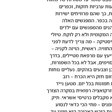
ת ערביות חזקות, וכפרים
, כך שהם מרוויחים ישירות
ה בכפר. המפגשים האלה
הנים מהמפגשים עם ילדים
המקומית ולא רק לוקח. טיולי
יסטיקה – מה צריך לדעת לפני
וויה. ראשית, הויזה לקניה –
ייעץ עם מרפאת מטיילים, בדרך
וימים, אבל לא בכל השמורות,
בן וצבעים בוהקים. נעליים נוחות
ום חזק היא הכרח – רוב
מונות בכל יום. מטען נייד
ורקואציה רפואית במקרה הצורך
א מקבלים כרטיסי אשראי. תיק
נים – מתי הכי כדאי לנסוע
נת היבש הארוכה היא מיוני עד