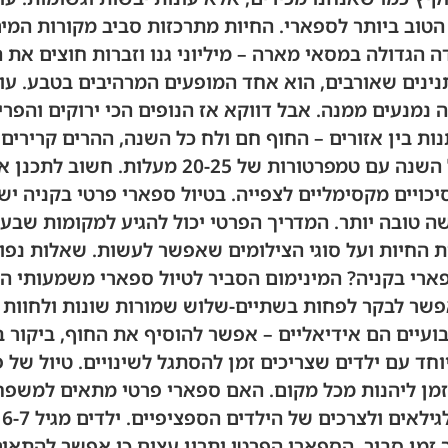
הטוב ביותר לספארי. החיות מתרכזות סביב מקורות המי
דה הגדולה במסאי מארה – מיליוני גנו וזברות חוצים את
נינים שאורבים, הוא אחד המופעים המרהיבים בטבע. עו
נמנעים ממנה. אבל דווקא אז הנופים הכי ירוקים והפר
ת בין אזורים – החוף חם ולח כל השנה, ההרים קרירים ב
כמעט 1,700 מטר, נעימה כל השנה עם טמפרטורו
יכויים מקסימליים לצפייה. בטיול ספארי פרטי בקניה יש
שה טובה יותר. המדריך הפרטי יכול להגיע למקומות שבעו
 החיות ועל סוגי הצילומים שאפשר לעשות. שאלות נפו
ארי בקניה? המינימום הסביר לטיול ספארי משמעותי ה
אפשר לבקר לפחות בשתיים-שלוש שמורות שונות ולחוות א
עיים הם אידיאליים – אפשר להוסיף את החוף, ביקור ב
וחד עם ילדים שצריכים זמן להסתגל לשינויים. טיול של 
זמן ליהנות מכל מקום. האם ספארי פרטי מתאים למשפחו
א
זמן סביר. הספארי הפרטי יתרון עצום כי אפשר להתאים